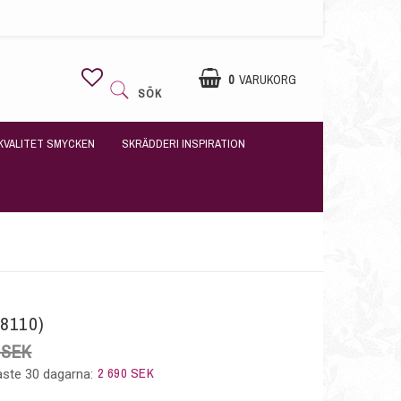
0
VARUKORG
SÖK
DIN VARUKORG ÄR TOM
KVALITET SMYCKEN
SKRÄDDERI INSPIRATION
(8110)
 SEK
2 690 SEK
aste 30 dagarna