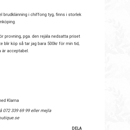
favoritlistan
 brudklänning i chiffong tyg, finns i storlek
Enköping.
r provning, pga. den rejäla nedsatta priset
e blir köp så tar jag bara 500kr för min tid,
 är acceptabel.
med Klarna
å 072 339 69 99 eller mejla
utique.se
DELA