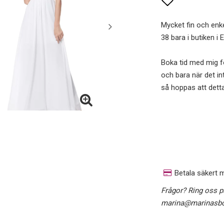
Lägg till i 
Mycket fin och enkel
38 bara i butiken i 
Boka tid med mig fö
och bara när det int
så hoppas att detta
Betala säkert 
Frågor? Ring oss p
marina@marinasbo