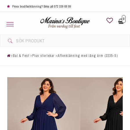
Prova brud/balklänning? Boka på 072 339 69 99
0
Toggle
navigation
Bal & Fest
Plus storlekar
Aftonklänning med lång ärm (2235-S)