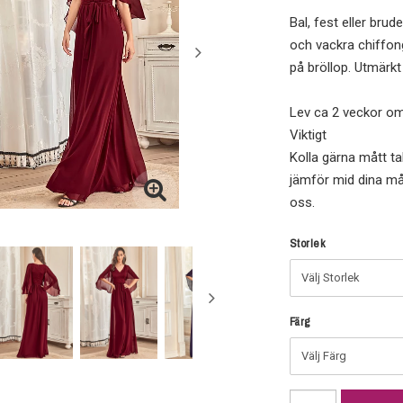
Lägg till i 
Bal, fest eller br
och vackra chiffon
på bröllop. Utmärkt 
Lev ca 2 veckor om v
Viktigt
Kolla gärna mått ta
jämför mid dina måt
oss.
Storlek
Färg