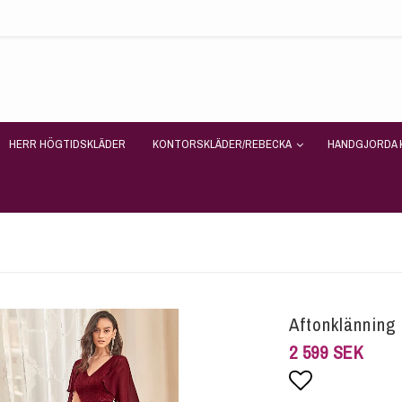
HERR HÖGTIDSKLÄDER
KONTORSKLÄDER/REBECKA
HANDGJORDA 
Aftonklänning
2 599 SEK