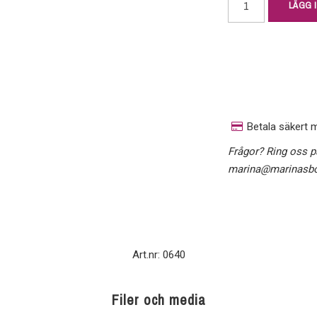
LÄGG 
Betala säkert 
Frågor? Ring oss p
marina@marinasbo
Art.nr: 0640
Filer och media